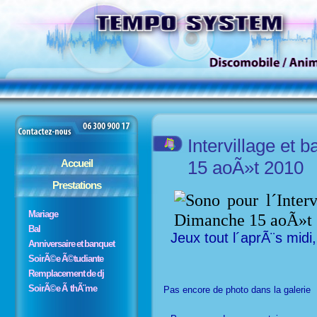
Intervillage et 
15 aoÃ»t 2010
Accueil
Prestations
Mariage
Bal
Jeux tout l´aprÃ¨s midi,
Anniversaire et banquet
SoirÃ©e Ã©tudiante
Remplacement de dj
SoirÃ©e Ã thÃ¨me
Pas encore de photo dans la galerie