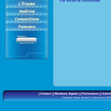
Pas encore de commentaire
L´Ã©quipe
MatÃ©riel
Contact et Devis
Partenaires
| Contact |
| Mentions légales |
| Partenaires |
| Admni
Entreprise Tempo System © Julien Ronze 20