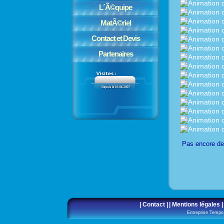
L´Ã©quipe
MatÃ©riel
Contact et Devis
Partenaires
Pas encore d
| Contact |
| Mentions légales |
Entreprise Temp