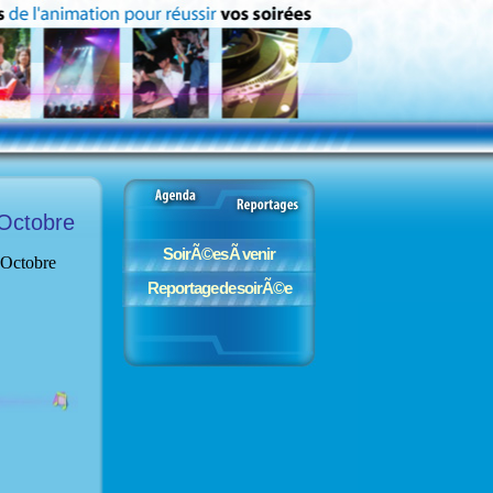
 Octobre
SoirÃ©es Ã venir
Reportage de soirÃ©e