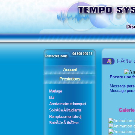
FÃªte 
Accueil
Encore une fo
Prestations
Message perso
Message pers
Mariage
Bal
Anniversaire et banquet
Galerie
SoirÃ©e Ã©tudiante
Remplacement de dj
SoirÃ©e Ã thÃ¨me