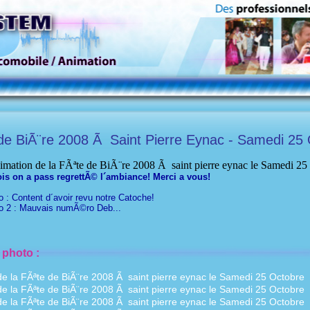
de BiÃ¨re 2008 Ã Saint Pierre Eynac - Samedi 25
is on a pass regrettÃ© l´ambiance! Merci a vous!
 : Content d´avoir revu notre Catoche!
o 2 : Mauvais numÃ©ro Deb...
 photo :