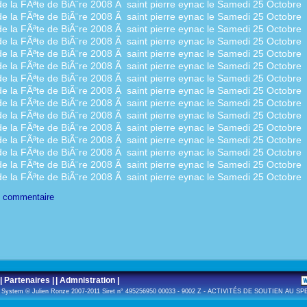
e commentaire
| Partenaires |
| Admnistration |
o System © Julien Ronze 2007-2011 Siret n° 495256950 00033 - 9002 Z - ACTIVITÉS DE SOUTIEN AU 