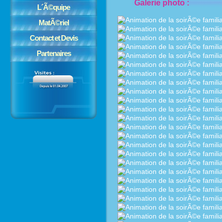
Galerie photo :
L´Ã©quipe
MatÃ©riel
Contact et Devis
Partenaires