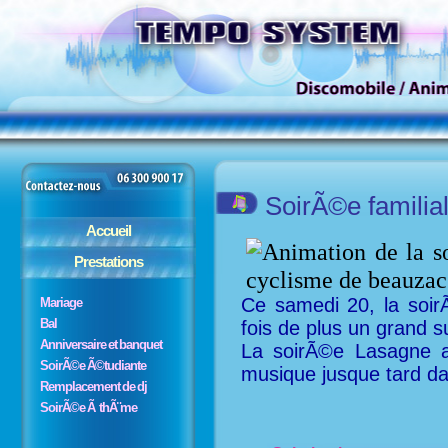
SoirÃ©e familia
Accueil
Prestations
Ce samedi 20, la soi
Mariage
Bal
fois de plus un grand s
Anniversaire et banquet
La soirÃ©e Lasagne a
SoirÃ©e Ã©tudiante
musique jusque tard dan
Remplacement de dj
SoirÃ©e Ã thÃ¨me